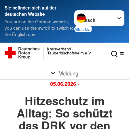
Sie befinden sich auf der
Sprache wechseln zu
deutschen Website
You are on the German website,
you can use the switch to switch to
Alles klar
the English one
Kreisverband
Tauberbischofsheim e.V.
Meldung
05.06.2026
·
Hitzeschutz im
Alltag: So schützt
das DRK vor den