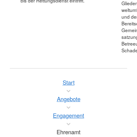
bis der Rettungsdienst eintrifft.
Gliede
weltum
und de
Bereits
Gemein
satzun
Betree
Schade
Start
Angebote
Engagement
Ehrenamt