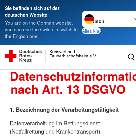
Sie befinden sich auf der
Sprache wechseln zu
deutschen Website
You are on the German website,
you can use the switch to switch to
Alles klar
the English one
Kreisverband
Tauberbischofsheim e.V.
Datenschutzinformati
nach Art. 13 DSGVO
1. Bezeichnung der Verarbeitungstätigkeit
Datenverarbeitung im Rettungsdienst
(Notfallrettung und Krankentransport).