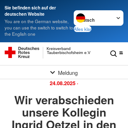
Sie befinden sich auf der
Sprache wechseln zu
deutschen Website
You are on the German website,
you can use the switch to switch to
Alles klar
the English one
Kreisverband
Tauberbischofsheim e.V.
Meldung
24.08.2025
·
Wir verabschieden
unsere Kollegin
Ingrid Oetzel in den