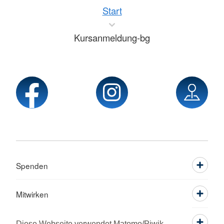
Start
Kursanmeldung-bg
Spenden
Mitwirken
Informieren
Diese Webseite verwendet Matomo/Piwik,