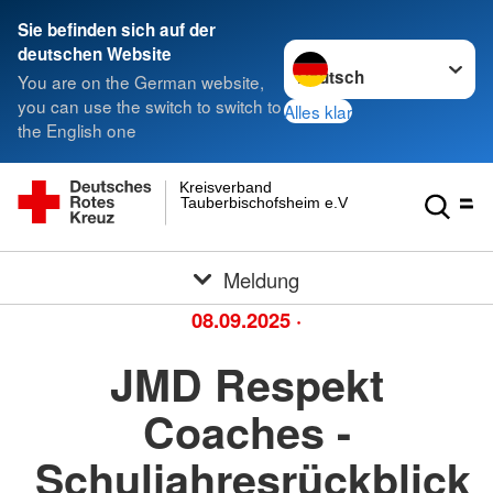
Sie befinden sich auf der
Sprache wechseln zu
deutschen Website
You are on the German website,
you can use the switch to switch to
Alles klar
the English one
Kreisverband
Tauberbischofsheim e.V.
Meldung
08.09.2025
·
JMD Respekt
Coaches -
Schuljahresrückblick