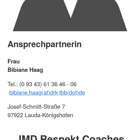
Ansprechpartnerin
Frau
Bibiane Haag
Tel.: (0 93 43) 61 36 46 - 06
bibiane.haag(at)drk-tbb(dot)de
Josef-Schmitt-Straße 7
97922 Lauda-Königshofen
JMD Respekt Coaches