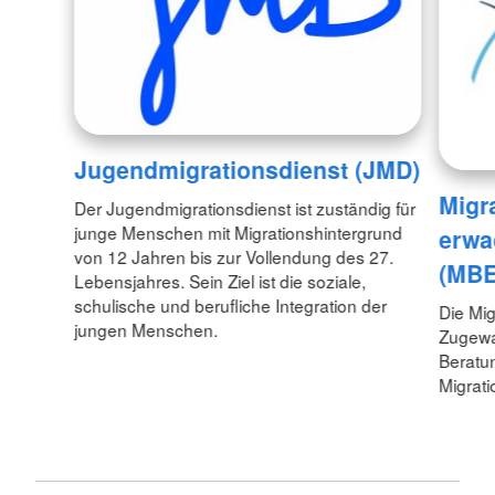
Jugendmigrationsdienst (JMD)
Migr
Der Jugendmigrationsdienst ist zuständig für
junge Menschen mit Migrationshintergrund
erwa
von 12 Jahren bis zur Vollendung des 27.
(MBE
Lebensjahres. Sein Ziel ist die soziale,
schulische und berufliche Integration der
Die Mi
jungen Menschen.
Zugewa
Beratu
Migrati