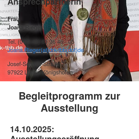
Ansprechpartnerin
Frau
Joana Rieger
Tel. (0 93 43) 61 36 46 - 05
Joana.Rieger(at)drk-tbb(dot)de
Josef-Schmitt-Straße 7
97922 Lauda-Königshofen
Begleitprogramm zur
Ausstellung
14.10.2025:
Ausstellungseröffnung